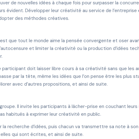
rouver de nouvelles idées à chaque fois pour surpasser la concurre
s évident. Développer leur créativité au service de l’entreprise 
si adopter des méthodes créatives.
 est que tout le monde aime la pensée convergente et oser avan
l’autocensure et limiter la créativité ou la production d’idées te
r.
 participant doit laisser libre cours à sa créativité sans que le
asse par la tête, même les idées que l’on pense être les plus stup
liorer avec d’autres propositions, et ainsi de suite.
roupe. Il invite les participants à lâcher-prise en couchant leurs 
 habitués à exprimer leur créativité en public.
la recherche d’idées, puis chacun va transmettre sa note à son v
lles qui sont écrites, et ainsi de suite.