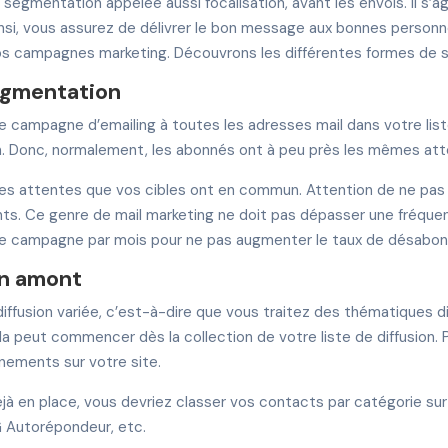
e segmentation appelée aussi focalisation, avant les envois. Il s’
Ainsi, vous assurez de délivrer le bon message aux bonnes perso
vos campagnes marketing. Découvrons les différentes formes de
egmentation
campagne d’emailing à toutes les adresses mail dans votre list
. Donc, normalement, les abonnés ont à peu près les mêmes at
r ces attentes que vos cibles ont en commun. Attention de ne pas
nts. Ce genre de mail marketing ne doit pas dépasser une fréquen
e seule campagne par mois pour ne pas augmenter le taux de désab
en amont
diffusion variée, c’est-à-dire que vous traitez des thématiques di
 peut commencer dès la collection de votre liste de diffusion. 
nements sur votre site.
éjà en place, vous devriez classer vos contacts par catégorie s
SG Autorépondeur, etc.