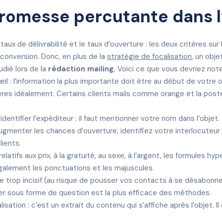
romesse percutante dans l
aux de délivrabilité et le taux d’ouverture : les deux critères su
e conversion. Donc, en plus de la
stratégie de focalisation
, un obj
udié lors de la
rédaction mailing.
Voici ce que vous devriez noter
œil : l’information la plus importante doit être au début de votre o
actères idéalement. Certains clients mails comme orange et la po
identifier l’expéditeur : il faut mentionner votre nom dans l’objet.
augmenter les chances d’ouverture, identifiez votre interlocuteur
ients.
latifs aux prix, à la gratuité, au sexe, à l’argent, les formules h
 également les ponctuations et les majuscules.
tre trop incisif (au risque de pousser vos contacts à se désabonn
ler sous forme de question est la plus efficace des méthodes.
sation : c’est un extrait du contenu qui s’affiche après l’objet. Il