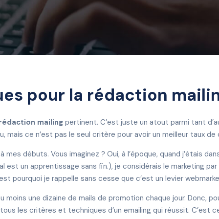
ues pour la rédaction maili
rédaction mailing
pertinent. C’est juste un atout parmi tant d’a
 mais ce n’est pas le seul critère pour avoir un meilleur taux de
 à mes débuts. Vous imaginez ? Oui, à l’époque, quand j’étais dans
l est un apprentissage sans fin.), je considérais le marketing pa
C’est pourquoi je rappelle sans cesse que c’est un levier webmark
u moins une dizaine de mails de promotion chaque jour. Donc, pou
ous les critères et techniques d’un emailing qui réussit. C’est c