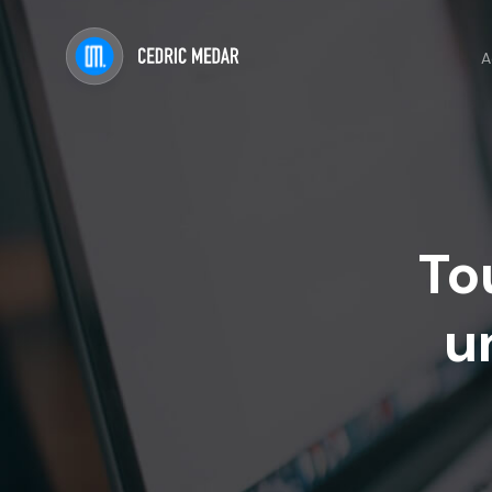
A
To
u