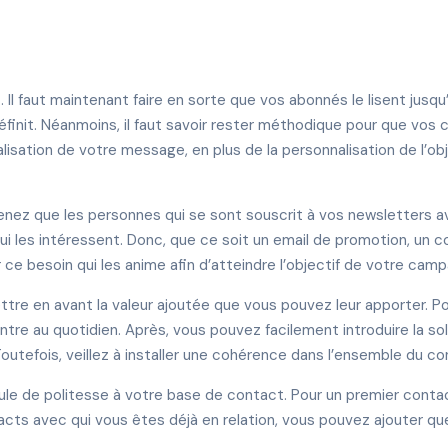
Il faut maintenant faire en sorte que vos abonnés le lisent jusqu’à
finit. Néanmoins, il faut savoir rester méthodique pour que vos
alisation de votre message, en plus de la personnalisation de l’obj
enez que les personnes qui se sont souscrit à vos newsletters avai
 les intéressent. Donc, que ce soit un email de promotion, un cou
r ce besoin qui les anime afin d’atteindre l’objectif de votre cam
ttre en avant la valeur ajoutée que vous pouvez leur apporter. Pou
ntre au quotidien. Après, vous pouvez facilement introduire la solu
Toutefois, veillez à installer une cohérence dans l’ensemble du con
le de politesse à votre base de contact. Pour un premier contac
ntacts avec qui vous êtes déjà en relation, vous pouvez ajouter qu